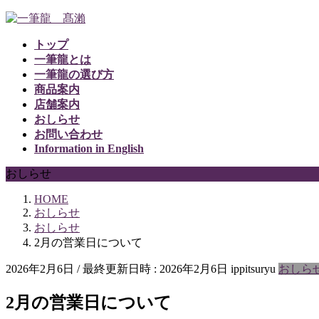
コ
ナ
ン
ビ
トップ
テ
ゲ
一筆龍とは
ン
ー
一筆龍の選び方
ツ
シ
商品案内
へ
ョ
店舗案内
ス
ン
おしらせ
キ
に
お問い合わせ
ッ
移
Information in English
プ
動
おしらせ
HOME
おしらせ
おしらせ
2月の営業日について
2026年2月6日
/ 最終更新日時 :
2026年2月6日
ippitsuryu
おしら
2月の営業日について