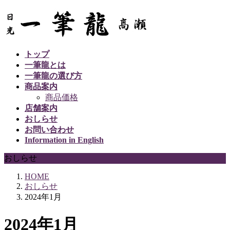
コ
ナ
ン
ビ
テ
ゲ
ン
ー
トップ
ツ
シ
一筆龍とは
へ
ョ
一筆龍の選び方
ス
ン
商品案内
キ
に
商品価格
ッ
移
店舗案内
プ
動
おしらせ
お問い合わせ
Information in English
おしらせ
HOME
おしらせ
2024年1月
2024年1月