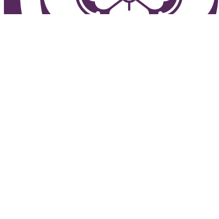
住所 : 〒321-1404 栃木県日光市御幸町577
電話 : 0288-25-6467
営業時間 : 10:00～16:00（最終入店 15:30） 水曜日定休
Copyright © 一筆龍 髙瀨 All Rights Reserved.
Powered by
WordPress
with
Lightning Theme
&
VK All in One
Expansion Unit
MENU