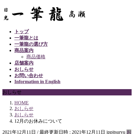
コ
ナ
ン
ビ
テ
ゲ
ン
ー
トップ
ツ
シ
一筆龍とは
へ
ョ
一筆龍の選び方
ス
ン
商品案内
キ
に
商品価格
ッ
移
店舗案内
プ
動
おしらせ
お問い合わせ
Information in English
おしらせ
HOME
おしらせ
おしらせ
12月のお休みについて
2021年12月11日
/ 最終更新日時 :
2021年12月11日
ippitsuryu
お