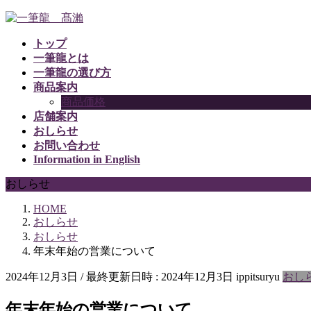
コ
ナ
ン
ビ
トップ
テ
ゲ
一筆龍とは
ン
ー
一筆龍の選び方
ツ
シ
商品案内
へ
ョ
商品価格
ス
ン
店舗案内
キ
に
おしらせ
ッ
移
お問い合わせ
プ
動
Information in English
おしらせ
HOME
おしらせ
おしらせ
年末年始の営業について
2024年12月3日
/ 最終更新日時 :
2024年12月3日
ippitsuryu
おし
年末年始の営業について